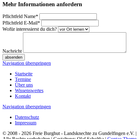
Mehr Informationen anfordern
Pflichtfeld
Name
*
Pflichtfeld
E-Mail
*
Wofür interessierst du dich?
Nachricht
absenden
Navigation überspringen
Startseite
Termine
Über uns
Wissenswertes
Kontakt
Navigation überspringen
Datenschutz
Impressum
© 2008 - 2026 Freie Burghut - Landsknechte zu Gundelfingen e.V. |
Alle Rechte vorbehalten | Gestaltung: Olaf Scholtka |
Contao Theme